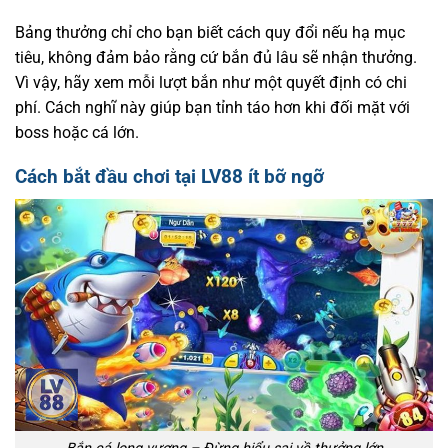
Bảng thưởng chỉ cho bạn biết cách quy đổi nếu hạ mục
tiêu, không đảm bảo rằng cứ bắn đủ lâu sẽ nhận thưởng.
Vì vậy, hãy xem mỗi lượt bắn như một quyết định có chi
phí. Cách nghĩ này giúp bạn tỉnh táo hơn khi đối mặt với
boss hoặc cá lớn.
Cách bắt đầu chơi tại LV88 ít bỡ ngỡ