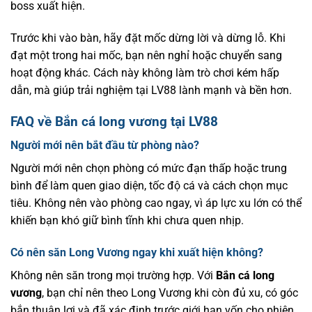
boss xuất hiện.
Trước khi vào bàn, hãy đặt mốc dừng lời và dừng lỗ. Khi
đạt một trong hai mốc, bạn nên nghỉ hoặc chuyển sang
hoạt động khác. Cách này không làm trò chơi kém hấp
dẫn, mà giúp trải nghiệm tại LV88 lành mạnh và bền hơn.
FAQ về
Bắn cá long vương
tại LV88
Người mới nên bắt đầu từ phòng nào?
Người mới nên chọn phòng có mức đạn thấp hoặc trung
bình để làm quen giao diện, tốc độ cá và cách chọn mục
tiêu. Không nên vào phòng cao ngay, vì áp lực xu lớn có thể
khiến bạn khó giữ bình tĩnh khi chưa quen nhịp.
Có nên săn Long Vương ngay khi xuất hiện không?
Không nên săn trong mọi trường hợp. Với
Bắn cá long
vương
, bạn chỉ nên theo Long Vương khi còn đủ xu, có góc
bắn thuận lợi và đã xác định trước giới hạn vốn cho phiên