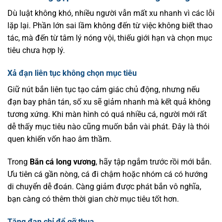
Dù luật không khó, nhiều người vẫn mất xu nhanh vì các lỗi
lặp lại. Phần lớn sai lầm không đến từ việc không biết thao
tác, mà đến từ tâm lý nóng vội, thiếu giới hạn và chọn mục
tiêu chưa hợp lý.
Xả đạn liên tục không chọn mục tiêu
Giữ nút bắn liên tục tạo cảm giác chủ động, nhưng nếu
đạn bay phân tán, số xu sẽ giảm nhanh mà kết quả không
tương xứng. Khi màn hình có quá nhiều cá, người mới rất
dễ thấy mục tiêu nào cũng muốn bắn vài phát. Đây là thói
quen khiến vốn hao âm thầm.
Trong
Bắn cá long vương
, hãy tập ngắm trước rồi mới bắn.
Ưu tiên cá gần nòng, cá đi chậm hoặc nhóm cá có hướng
di chuyển dễ đoán. Càng giảm được phát bắn vô nghĩa,
bạn càng có thêm thời gian chờ mục tiêu tốt hơn.
Tăng đạn chỉ để gỡ thua