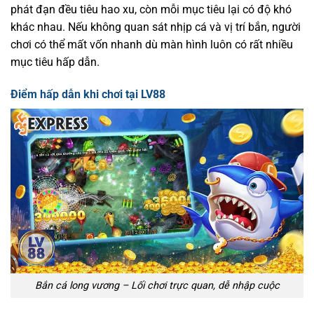
phát đạn đều tiêu hao xu, còn mỗi mục tiêu lại có độ khó
khác nhau. Nếu không quan sát nhịp cá và vị trí bắn, người
chơi có thể mất vốn nhanh dù màn hình luôn có rất nhiều
mục tiêu hấp dẫn.
Điểm hấp dẫn khi chơi tại LV88
Bắn cá long vương – Lối chơi trực quan, dễ nhập cuộc