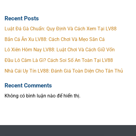
Recent Posts
Luật Đá Gà Chuẩn: Quy Định Và Cách Xem Tại LV88
Bắn Cá Ăn Xu LV88: Cách Chơi Và Mẹo Săn Cá
Lô Xiên Hôm Nay LV88: Luật Chơi Và Cách Giữ Vốn
Đầu Lô Câm Là Gì? Cách Soi Số An Toàn Tại LV88
Nhà Cái Uy Tín LV88: Đánh Giá Toàn Diện Cho Tân Thủ
Recent Comments
Không có bình luận nào để hiển thị.