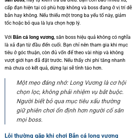
cấp đạn hiện tại có phù hợp không và boss đang ở vị trí dễ
bắn hay không. Nếu thiếu một trong ba yếu tố này, giảm
tốc hoặc bỏ qua là lựa chọn hợp lý.
Với
Bắn cá long vương
, săn boss hiệu quả không có nghĩa
là xả đạn từ đầu đến cuối. Bạn chỉ nên tham gia khi mục
tiêu ở góc thuận, còn đủ vốn để theo vài nhịp và không
vượt giới hạn đã đặt trước. Nếu thấy chi phí tăng nhanh
mà chưa có kết quả, dừng lại sẽ tỉnh táo hơn.
Một mẹo đáng nhớ: Long Vương là cơ hội
chọn lọc, không phải nhiệm vụ bắt buộc.
Người biết bỏ qua mục tiêu xấu thường
giữ phiên chơi ổn định hơn người cố săn
mọi boss.
Lỗi thường gặp khi chơi
Bắn cá long vương