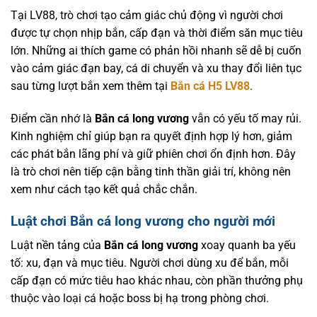
Tại LV88, trò chơi tạo cảm giác chủ động vì người chơi
được tự chọn nhịp bắn, cấp đạn và thời điểm săn mục tiêu
lớn. Những ai thích game có phản hồi nhanh sẽ dễ bị cuốn
vào cảm giác đạn bay, cá di chuyển và xu thay đổi liên tục
sau từng lượt bắn xem thêm tại
Bắn cá H5 LV88
.
Điểm cần nhớ là
Bắn cá long vương
vẫn có yếu tố may rủi.
Kinh nghiệm chỉ giúp bạn ra quyết định hợp lý hơn, giảm
các phát bắn lãng phí và giữ phiên chơi ổn định hơn. Đây
là trò chơi nên tiếp cận bằng tinh thần giải trí, không nên
xem như cách tạo kết quả chắc chắn.
Luật chơi
Bắn cá long vương
cho người mới
Luật nền tảng của
Bắn cá long vương
xoay quanh ba yếu
tố: xu, đạn và mục tiêu. Người chơi dùng xu để bắn, mỗi
cấp đạn có mức tiêu hao khác nhau, còn phần thưởng phụ
thuộc vào loại cá hoặc boss bị hạ trong phòng chơi.