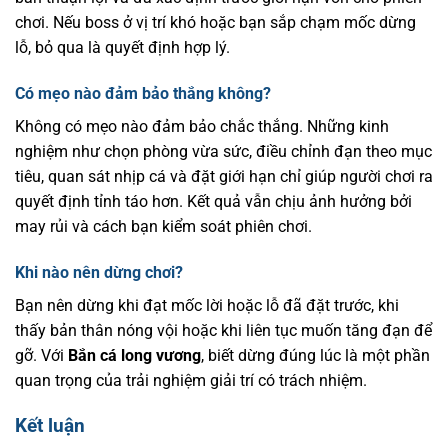
chơi. Nếu boss ở vị trí khó hoặc bạn sắp chạm mốc dừng
lỗ, bỏ qua là quyết định hợp lý.
Có mẹo nào đảm bảo thắng không?
Không có mẹo nào đảm bảo chắc thắng. Những kinh
nghiệm như chọn phòng vừa sức, điều chỉnh đạn theo mục
tiêu, quan sát nhịp cá và đặt giới hạn chỉ giúp người chơi ra
quyết định tỉnh táo hơn. Kết quả vẫn chịu ảnh hưởng bởi
may rủi và cách bạn kiểm soát phiên chơi.
Khi nào nên dừng chơi?
Bạn nên dừng khi đạt mốc lời hoặc lỗ đã đặt trước, khi
thấy bản thân nóng vội hoặc khi liên tục muốn tăng đạn để
gỡ. Với
Bắn cá long vương
, biết dừng đúng lúc là một phần
quan trọng của trải nghiệm giải trí có trách nhiệm.
Kết luận