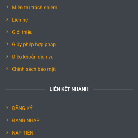
Miễn trừ trách nhiệm
Liên hệ
Giới thiệu
Giấy phép hợp pháp
Điều khoản dịch vụ
Chính sách bảo mật
LIÊN KẾT NHANH
ĐĂNG KÝ
ĐĂNG NHẬP
NẠP TIỀN