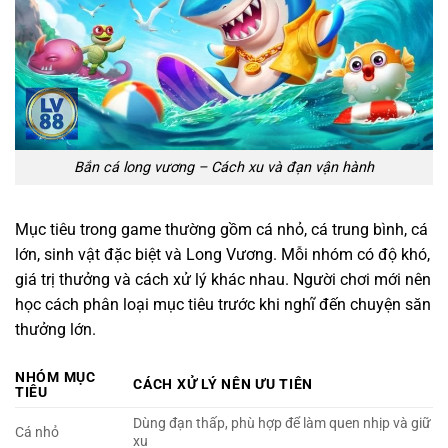
Bắn cá long vương – Cách xu và đạn vận hành
Mục tiêu trong game thường gồm cá nhỏ, cá trung bình, cá
lớn, sinh vật đặc biệt và Long Vương. Mỗi nhóm có độ khó,
giá trị thưởng và cách xử lý khác nhau. Người chơi mới nên
học cách phân loại mục tiêu trước khi nghĩ đến chuyện săn
thưởng lớn.
NHÓM MỤC
CÁCH XỬ LÝ NÊN ƯU TIÊN
TIÊU
Dùng đạn thấp, phù hợp để làm quen nhịp và giữ
Cá nhỏ
xu