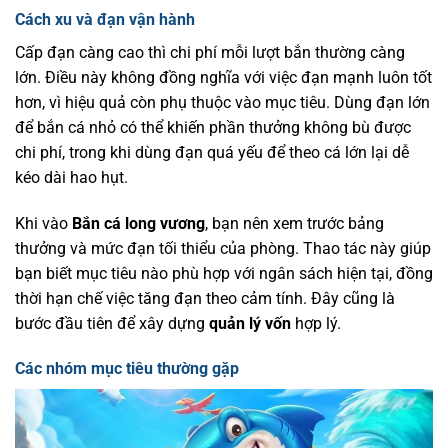
Cách xu và đạn vận hành
Cấp đạn càng cao thì chi phí mỗi lượt bắn thường càng
lớn. Điều này không đồng nghĩa với việc đạn mạnh luôn tốt
hơn, vì hiệu quả còn phụ thuộc vào mục tiêu. Dùng đạn lớn
để bắn cá nhỏ có thể khiến phần thưởng không bù được
chi phí, trong khi dùng đạn quá yếu để theo cá lớn lại dễ
kéo dài hao hụt.
Khi vào
Bắn cá long vương
, bạn nên xem trước bảng
thưởng và mức đạn tối thiểu của phòng. Thao tác này giúp
bạn biết mục tiêu nào phù hợp với ngân sách hiện tại, đồng
thời hạn chế việc tăng đạn theo cảm tính. Đây cũng là
bước đầu tiên để xây dựng
quản lý vốn
hợp lý.
Các nhóm mục tiêu thường gặp