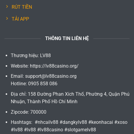
RÚT TIỀN
TẢI APP
THÔNG TIN LIÊN HỆ
Thương hiệu: LV88
Website: https://lv88casino.org/
Email:
support@lv88casino.org
Hotline: 0905 858 086
Địa chỉ: 158 Đường Phan Xích Thố, Phường 4, Quận Phú
Nhuận, Thành Phố Hồ Chí Minh
Zipcode: 700000
Hashtags: #nhcailv88 #dangkylv88 #keonhacai #xoso
#lv88 #lv88 #lv88casino #slotgamelv88