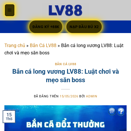
Chuyển
đến
nội
dung
ĐĂNG KÝ +88K
NẠP ĐẦU BÚ X2
Trang chủ
»
Bắn Cá LV88
»
Bắn cá long vương LV88: Luật
chơi và mẹo săn boss
BẮN CÁ LV88
Bắn cá long vương LV88: Luật chơi và
mẹo săn boss
ĐÃ ĐĂNG TRÊN
15/05/2026
BỞI
ADMIN
15
Th5