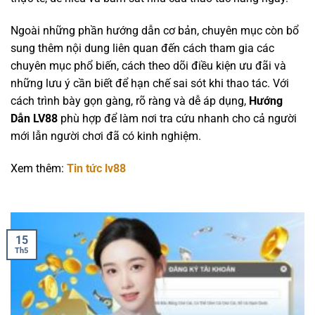
Ngoài những phần hướng dẫn cơ bản, chuyên mục còn bổ
sung thêm nội dung liên quan đến cách tham gia các
chuyên mục phổ biến, cách theo dõi điều kiện ưu đãi và
những lưu ý cần biết để hạn chế sai sót khi thao tác. Với
cách trình bày gọn gàng, rõ ràng và dễ áp dụng,
Hướng
Dẫn LV88
phù hợp để làm nơi tra cứu nhanh cho cả người
mới lẫn người chơi đã có kinh nghiệm.
Xem thêm:
Tin tức lv88
15
Th5