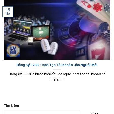
15
Th5
Đăng Ký LV88: Cách Tạo Tài Khoản Cho Người Mới
Đăng Ký LV88 là bước khởi đầu để người chơi tạo tài khoản cá
nhân, [...]
Tìm kiếm