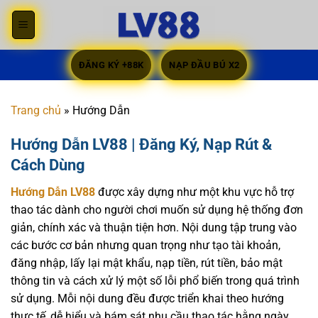
Chuyển
đến
nội
dung
ĐĂNG KÝ +88K
NẠP ĐẦU BÚ X2
Trang chủ
»
Hướng Dẫn
Hướng Dẫn LV88 | Đăng Ký, Nạp Rút &
Cách Dùng
Hướng Dẫn LV88
được xây dựng như một khu vực hỗ trợ
thao tác dành cho người chơi muốn sử dụng hệ thống đơn
giản, chính xác và thuận tiện hơn. Nội dung tập trung vào
các bước cơ bản nhưng quan trọng như tạo tài khoản,
đăng nhập, lấy lại mật khẩu, nạp tiền, rút tiền, bảo mật
thông tin và cách xử lý một số lỗi phổ biến trong quá trình
sử dụng. Mỗi nội dung đều được triển khai theo hướng
thực tế, dễ hiểu và bám sát nhu cầu thao tác hằng ngày.