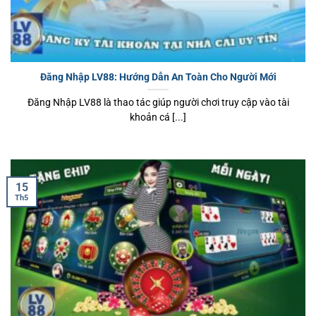
Đăng Nhập LV88: Hướng Dẫn An Toàn Cho Người Mới
Đăng Nhập LV88 là thao tác giúp người chơi truy cập vào tài
khoản cá [...]
15
Th5