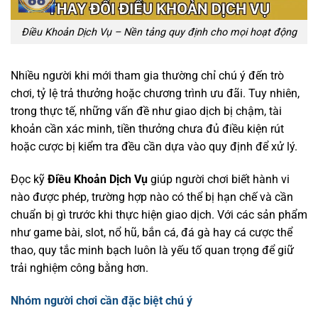
Điều Khoản Dịch Vụ – Nền tảng quy định cho mọi hoạt động
Nhiều người khi mới tham gia thường chỉ chú ý đến trò
chơi, tỷ lệ trả thưởng hoặc chương trình ưu đãi. Tuy nhiên,
trong thực tế, những vấn đề như giao dịch bị chậm, tài
khoản cần xác minh, tiền thưởng chưa đủ điều kiện rút
hoặc cược bị kiểm tra đều cần dựa vào quy định để xử lý.
Đọc kỹ
Điều Khoản Dịch Vụ
giúp người chơi biết hành vi
nào được phép, trường hợp nào có thể bị hạn chế và cần
chuẩn bị gì trước khi thực hiện giao dịch. Với các sản phẩm
như game bài, slot, nổ hũ, bắn cá, đá gà hay cá cược thể
thao, quy tắc minh bạch luôn là yếu tố quan trọng để giữ
trải nghiệm công bằng hơn.
Nhóm người chơi cần đặc biệt chú ý