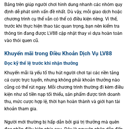
Bảng trên giúp người chơi hình dung nhanh các nhóm quy
định dễ phát sinh vấn đề nhất. Dù vậy, mỗi giao dịch hoặc
chương trình cụ thể vẫn có thể có điều kiện riêng. Vì thế,
trước khi thực hiện thao tác quan trọng, bạn nên kiểm tra
thông tin đang được LV88 cập nhật thay vì dựa hoàn toàn
vào thói quen cũ.
Khuyến mãi trong
Điều Khoản Dịch Vụ
LV88
Đọc kỹ thể lệ trước khi nhận thưởng
Khuyến mãi là yếu tố thu hút người chơi tại các nền tảng
cá cược trực tuyến, nhưng không phải khoản thưởng nào
cũng có thể rút ngay. Mỗi chương trình thường đi kèm điều
kiện như số tiền nạp tối thiểu, sản phẩm được tính doanh
thu, mức cược hợp lệ, thời hạn hoàn thành và giới hạn tài
khoản tham gia.
Người mới thường bị hấp dẫn bởi giá trị thưởng mà quên