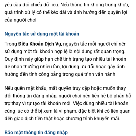
yêu cầu đối chiếu dữ liệu. Nếu thông tin không trùng khớp,
quá trình xử lý có thể kéo dài và ảnh hưởng đến quyền lợi
của người chơi.
Nguyên tắc sử dụng một tài khoản
Trong
Điều Khoản Dịch Vụ
, nguyên tắc mỗi người chỉ nên
sử dụng một tài khoản hợp lệ là nội dung rất quan trọng.
Quy định này giúp hạn chế tình trạng tạo nhiều tài khoản
để nhận thưởng nhiều lần, lợi dụng ưu đãi hoặc gây ảnh
hưởng đến tính công bằng trong quá trình vận hành.
Nếu quên mật khẩu, mất quyền truy cập hoặc muốn thay
đổi thông tin đăng nhập, người chơi nên liên hệ bộ phận hỗ
trợ thay vì tự tạo tài khoản mới. Việc dùng nhiều tài khoản
cùng lúc có thể bị xem là vi phạm, đặc biệt khi có liên quan
đến giao dịch tiền thật hoặc chương trình khuyến mãi.
Bảo mật thông tin đăng nhập