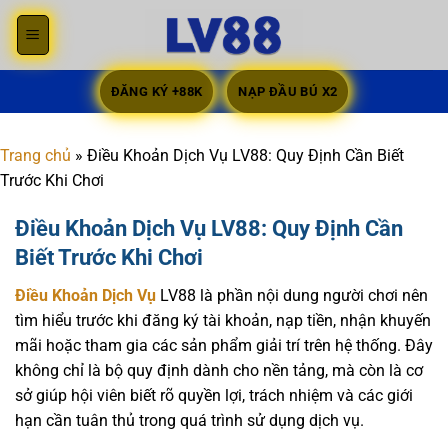
Chuyển
đến
nội
dung
ĐĂNG KÝ +88K
NẠP ĐẦU BÚ X2
Trang chủ
»
Điều Khoản Dịch Vụ LV88: Quy Định Cần Biết
Trước Khi Chơi
Điều Khoản Dịch Vụ LV88: Quy Định Cần
Biết Trước Khi Chơi
Điều Khoản Dịch Vụ
LV88 là phần nội dung người chơi nên
tìm hiểu trước khi đăng ký tài khoản, nạp tiền, nhận khuyến
mãi hoặc tham gia các sản phẩm giải trí trên hệ thống. Đây
không chỉ là bộ quy định dành cho nền tảng, mà còn là cơ
sở giúp hội viên biết rõ quyền lợi, trách nhiệm và các giới
hạn cần tuân thủ trong quá trình sử dụng dịch vụ.