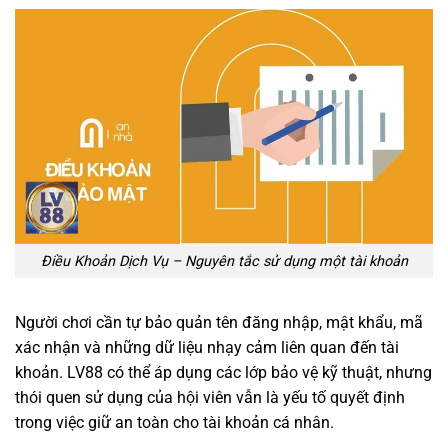
Điều Khoản Dịch Vụ – Nguyên tắc sử dụng một tài khoản
Người chơi cần tự bảo quản tên đăng nhập, mật khẩu, mã
xác nhận và những dữ liệu nhạy cảm liên quan đến tài
khoản. LV88 có thể áp dụng các lớp bảo vệ kỹ thuật, nhưng
thói quen sử dụng của hội viên vẫn là yếu tố quyết định
trong việc giữ an toàn cho tài khoản cá nhân.