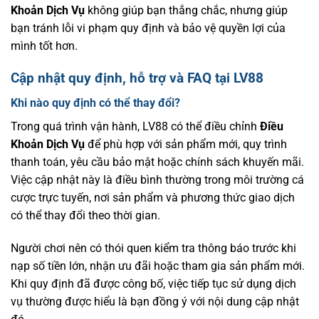
Khoản Dịch Vụ
không giúp bạn thắng chắc, nhưng giúp
bạn tránh lỗi vi phạm quy định và bảo vệ quyền lợi của
mình tốt hơn.
Cập nhật quy định, hỗ trợ và FAQ tại LV88
Khi nào quy định có thể thay đổi?
Trong quá trình vận hành, LV88 có thể điều chỉnh
Điều
Khoản Dịch Vụ
để phù hợp với sản phẩm mới, quy trình
thanh toán, yêu cầu bảo mật hoặc chính sách khuyến mãi.
Việc cập nhật này là điều bình thường trong môi trường cá
cược trực tuyến, nơi sản phẩm và phương thức giao dịch
có thể thay đổi theo thời gian.
Người chơi nên có thói quen kiểm tra thông báo trước khi
nạp số tiền lớn, nhận ưu đãi hoặc tham gia sản phẩm mới.
Khi quy định đã được công bố, việc tiếp tục sử dụng dịch
vụ thường được hiểu là bạn đồng ý với nội dung cập nhật