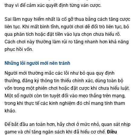
thay vì để cảm xúc quyết định từng ván cược.
Sai lầm nguy hiểm nhất là cố gỡ thua bằng cách tăng cược
liên tục. Khi mất bình tĩnh, người chơi dễ đổi trò liên tục, bỏ
qua phân tích hoặc đặt tiền vào lựa chọn chưa hiểu rõ.
Cách chơi này thường làm rủi ro tăng nhanh hơn khả năng
phục hồi vốn.
Những lỗi người mới nên tránh
Người mới thường mắc các lỗi như bỏ qua quy định
thưởng, đăng ký thông tin thiếu chính xác, dùng toàn bộ
vốn trong một phiên chơi hoặc đặt cược khi chưa hiểu luật.
Một số người còn tin tuyệt đối vào mẹo thắng trên mạng,
trong khi thực tế các kinh nghiệm đó chỉ mang tính tham
khảo.
Để bắt đầu an toàn hơn, hãy chơi ở mức nhỏ, quan sát nhịp
game và chỉ tăng ngân sách khi đã hiểu cơ chế.
Điều