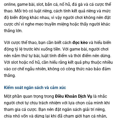
online, game bài, slot, bắn cá, nổ hũ, đá gà và cá cược thể
thao. Mỗi trò có luật riêng, cách tính kết quả riêng và mức
độ biến động khác nhau, vì vậy người chơi không nên đặt
cược chỉ vì nghe mẹo truyền miệng hoặc thấy người khác
thắng lớn.
Với cược thể thao, bạn cần biết cách
đọc kèo
và hiểu biến
động tỷ lệ trước khi xuống tiền. Với game bài, người chơi
nên nắm thứ tự bài, luật tính điểm và thời điểm nên dừng.
Với slot hoặc nổ hũ, cần hiểu rằng kết quả phụ thuộc nhiều
vào cơ chế ngẫu nhiên, không có công thức nào bảo đảm
thắng.
Kiểm soát ngân sách và cảm xúc
Một phần quan trọng trong
Điều Khoản Dịch Vụ
là nhắc
người chơi tự chịu trách nhiệm với lựa chọn của mình khi
tham gia cá cược. Bạn nên đặt ngân sách giải trí riêng,
chia nhỏ vốn và dừng lại khi đã chạm giới hạn cá nhân,