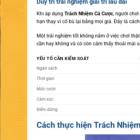
Duy trì trải nghiệm giải trí lâu dài
Khi áp dụng
Trách Nhiệm Cá Cược
, người chơi
hạn thay vì cố bù lại bằng mọi giá. Đây là cá
Một trải nghiệm tốt không nằm ở việc chơi thật
cần hay không và có còn cảm thấy thoải mái sa
YẾU TỐ CẦN KIỂM SOÁT
Ngân sách
Thời gian
Mức cược
Cảm xúc
Điểm dừng
Cách thực hiện
Trách Nhiệ