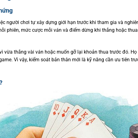
 hứng
iệc người chơi tự xây dựng giới hạn trước khi tham gia và nghiêm
mỗi phiên, mức cược mỗi ván và điểm dừng khi thắng hoặc thua. 
vì vừa thắng vài ván hoặc muốn gỡ lại khoản thua trước đó. Họ 
ame. Vì vậy, kiểm soát bản thân mới là kỹ năng cần ưu tiên trư
?