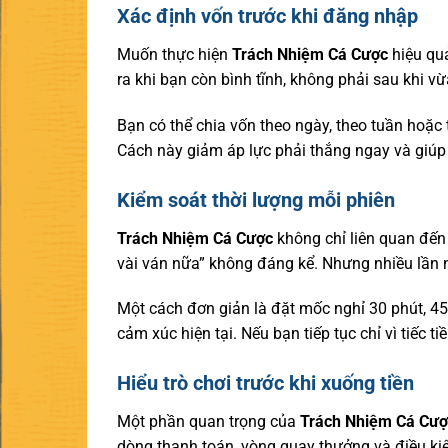
Xác định vốn trước khi đăng nhập
Muốn thực hiện
Trách Nhiệm Cá Cược
hiệu quả
ra khi bạn còn bình tĩnh, không phải sau khi vừ
Bạn có thể chia vốn theo ngày, theo tuần hoặc 
Cách này giảm áp lực phải thắng ngay và giú
Kiểm soát thời lượng mỗi phiên
Trách Nhiệm Cá Cược
không chỉ liên quan đến
vài ván nữa” không đáng kể. Nhưng nhiều lần n
Một cách đơn giản là đặt mốc nghỉ 30 phút, 45
cảm xúc hiện tại. Nếu bạn tiếp tục chỉ vì tiếc 
Hiểu trò chơi trước khi xuống tiền
Một phần quan trọng của
Trách Nhiệm Cá Cượ
dòng thanh toán, vòng quay thưởng và điều kiệ