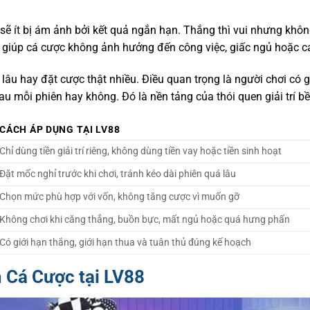
 sẽ ít bị ám ảnh bởi kết quả ngắn hạn. Thắng thì vui nhưng khôn
ch giúp cá cược không ảnh hưởng đến công việc, giấc ngủ hoặc 
 lâu hay đặt cược thật nhiều. Điều quan trọng là người chơi có 
u mỗi phiên hay không. Đó là nền tảng của thói quen giải trí b
CÁCH ÁP DỤNG TẠI LV88
Chỉ dùng tiền giải trí riêng, không dùng tiền vay hoặc tiền sinh hoạt
Đặt mốc nghỉ trước khi chơi, tránh kéo dài phiên quá lâu
Chọn mức phù hợp với vốn, không tăng cược vì muốn gỡ
Không chơi khi căng thẳng, buồn bực, mất ngủ hoặc quá hưng phấn
Có giới hạn thắng, giới hạn thua và tuân thủ đúng kế hoạch
m Cá Cược
tại LV88