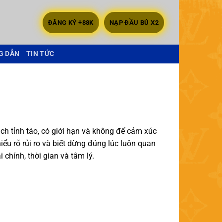
ĐĂNG KÝ +88K
NẠP ĐẦU BÚ X2
G DẪN
TIN TỨC
ách tỉnh táo, có giới hạn và không để cảm xúc
hiểu rõ rủi ro và biết dừng đúng lúc luôn quan
 chính, thời gian và tâm lý.