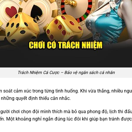
Trách Nhiệm Cá Cược – Bảo vệ ngân sách cá nhân
 soát cảm xúc trong từng tình huống. Khi vừa thắng, nhiều ngư
n những quyết định thiếu cân nhắc.
người chơi chọn đội mình thích mà bỏ qua phong độ, lịch thi đ
ến. Một khoảng nghỉ ngắn đúng lúc đôi khi giúp bạn tránh được