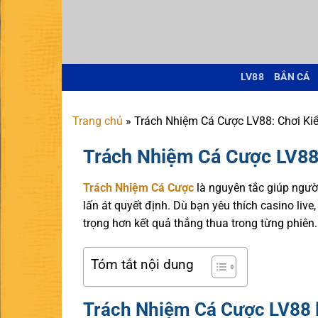
Chuyển
đến
nội
dung
LV88
BẮN CÁ
Trang chủ
»
Trách Nhiệm Cá Cược LV88: Chơi Ki
Trách Nhiệm Cá Cược LV88:
Trách Nhiệm Cá Cược
là nguyên tắc giúp người
lấn át quyết định. Dù bạn yêu thích casino live,
trọng hơn kết quả thắng thua trong từng phiên. 
Tóm tắt nội dung
Trách Nhiệm Cá Cược
LV88 l