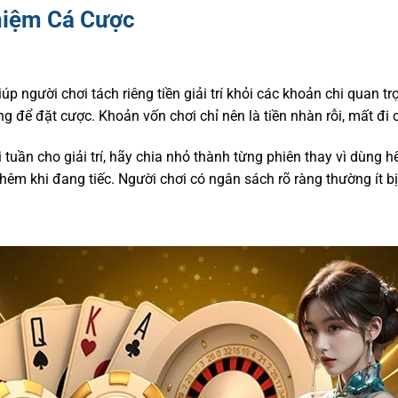
hiệm Cá Cược
iúp người chơi tách riêng tiền giải trí khỏi các khoản chi quan trọn
g để đặt cược. Khoản vốn chơi chỉ nên là tiền nhàn rỗi, mất đ
tuần cho giải trí, hãy chia nhỏ thành từng phiên thay vì dùng h
hêm khi đang tiếc. Người chơi có ngân sách rõ ràng thường ít b