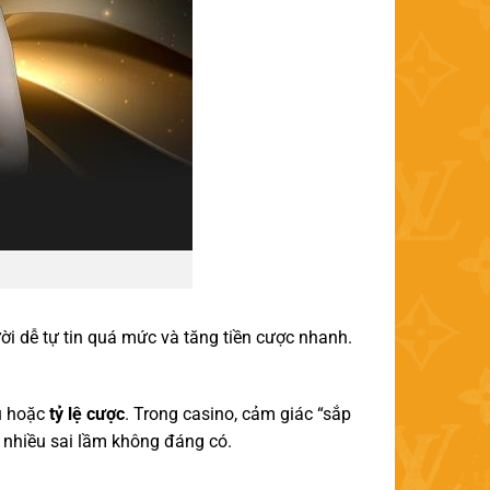
ời dễ tự tin quá mức và tăng tiền cược nhanh.
ấu hoặc
tỷ lệ cược
. Trong casino, cảm giác “sắp
 nhiều sai lầm không đáng có.