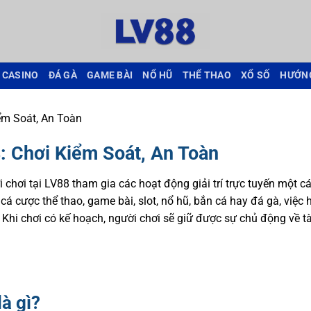
CASINO
ĐÁ GÀ
GAME BÀI
NỔ HŨ
THỂ THAO
XỔ SỐ
HƯỚN
ểm Soát, An Toàn
 Chơi Kiểm Soát, An Toàn
 chơi tại LV88 tham gia các hoạt động giải trí trực tuyến một c
 cá cược thể thao, game bài, slot, nổ hũ, bắn cá hay đá gà, việc 
Khi chơi có kế hoạch, người chơi sẽ giữ được sự chủ động về tài
à gì?