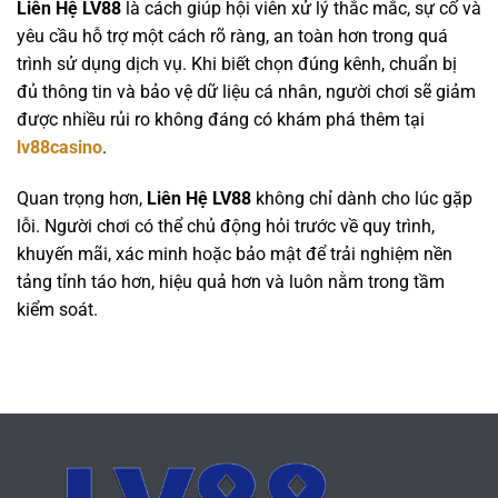
Liên Hệ LV88
là cách giúp hội viên xử lý thắc mắc, sự cố và
yêu cầu hỗ trợ một cách rõ ràng, an toàn hơn trong quá
trình sử dụng dịch vụ. Khi biết chọn đúng kênh, chuẩn bị
đủ thông tin và bảo vệ dữ liệu cá nhân, người chơi sẽ giảm
được nhiều rủi ro không đáng có khám phá thêm tại
lv88casino
.
Quan trọng hơn,
Liên Hệ LV88
không chỉ dành cho lúc gặp
lỗi. Người chơi có thể chủ động hỏi trước về quy trình,
khuyến mãi, xác minh hoặc bảo mật để trải nghiệm nền
tảng tỉnh táo hơn, hiệu quả hơn và luôn nằm trong tầm
kiểm soát.