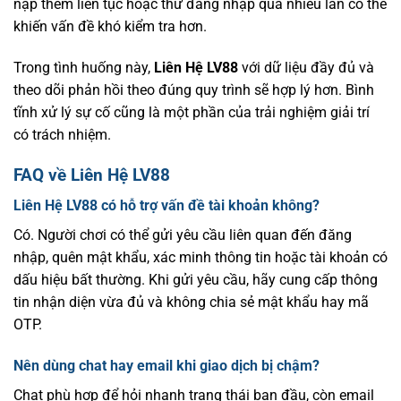
nạp thêm liên tục hoặc thử đăng nhập quá nhiều lần có thể
khiến vấn đề khó kiểm tra hơn.
Trong tình huống này,
Liên Hệ LV88
với dữ liệu đầy đủ và
theo dõi phản hồi theo đúng quy trình sẽ hợp lý hơn. Bình
tĩnh xử lý sự cố cũng là một phần của trải nghiệm giải trí
có trách nhiệm.
FAQ về Liên Hệ LV88
Liên Hệ LV88 có hỗ trợ vấn đề tài khoản không?
Có. Người chơi có thể gửi yêu cầu liên quan đến đăng
nhập, quên mật khẩu, xác minh thông tin hoặc tài khoản có
dấu hiệu bất thường. Khi gửi yêu cầu, hãy cung cấp thông
tin nhận diện vừa đủ và không chia sẻ mật khẩu hay mã
OTP.
Nên dùng chat hay email khi giao dịch bị chậm?
Chat phù hợp để hỏi nhanh trạng thái ban đầu, còn email