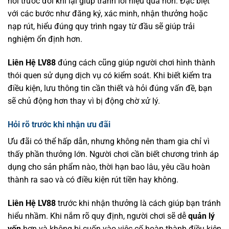
hỏi trước đôi khi lại giúp tránh lỗi hiệu quả hơn. Đặc biệt
với các bước như đăng ký, xác minh, nhận thưởng hoặc
nạp rút, hiểu đúng quy trình ngay từ đầu sẽ giúp trải
nghiệm ổn định hơn.
Liên Hệ LV88
đúng cách cũng giúp người chơi hình thành
thói quen sử dụng dịch vụ có kiểm soát. Khi biết kiểm tra
điều kiện, lưu thông tin cần thiết và hỏi đúng vấn đề, bạn
sẽ chủ động hơn thay vì bị động chờ xử lý.
Hỏi rõ trước khi nhận ưu đãi
Ưu đãi có thể hấp dẫn, nhưng không nên tham gia chỉ vì
thấy phần thưởng lớn. Người chơi cần biết chương trình áp
dụng cho sản phẩm nào, thời hạn bao lâu, yêu cầu hoàn
thành ra sao và có điều kiện rút tiền hay không.
Liên Hệ LV88
trước khi nhận thưởng là cách giúp bạn tránh
hiểu nhầm. Khi nắm rõ quy định, người chơi sẽ dễ
quản lý
vốn
hơn và không bị cuốn vào việc cố hoàn thành điều kiện