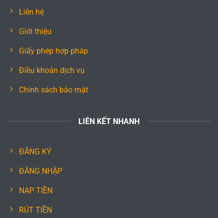
Liên hệ
Giới thiệu
Giấy phép hợp pháp
Điều khoản dịch vụ
Chính sách bảo mật
LIÊN KẾT NHANH
ĐĂNG KÝ
ĐĂNG NHẬP
NẠP TIỀN
RÚT TIỀN