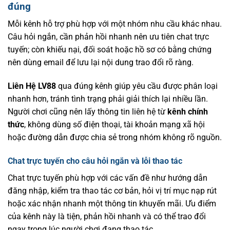
đúng
Mỗi kênh hỗ trợ phù hợp với một nhóm nhu cầu khác nhau.
Câu hỏi ngắn, cần phản hồi nhanh nên ưu tiên chat trực
tuyến; còn khiếu nại, đối soát hoặc hồ sơ có bằng chứng
nên dùng email để lưu lại nội dung trao đổi rõ ràng.
Liên Hệ LV88
qua đúng kênh giúp yêu cầu được phân loại
nhanh hơn, tránh tình trạng phải giải thích lại nhiều lần.
Người chơi cũng nên lấy thông tin liên hệ từ
kênh chính
thức
, không dùng số điện thoại, tài khoản mạng xã hội
hoặc đường dẫn được chia sẻ trong nhóm không rõ nguồn.
Chat trực tuyến cho câu hỏi ngắn và lỗi thao tác
Chat trực tuyến phù hợp với các vấn đề như hướng dẫn
đăng nhập, kiểm tra thao tác cơ bản, hỏi vị trí mục nạp rút
hoặc xác nhận nhanh một thông tin khuyến mãi. Ưu điểm
của kênh này là tiện, phản hồi nhanh và có thể trao đổi
ngay trong lúc người chơi đang thao tác.