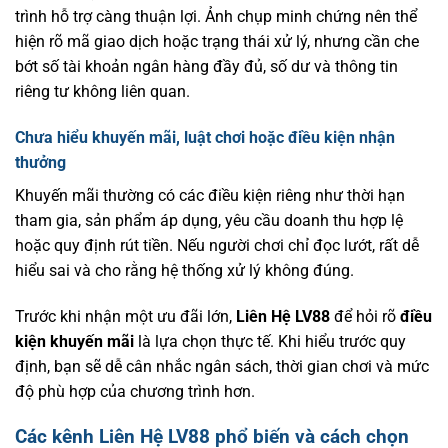
trình hỗ trợ càng thuận lợi. Ảnh chụp minh chứng nên thể
hiện rõ mã giao dịch hoặc trạng thái xử lý, nhưng cần che
bớt số tài khoản ngân hàng đầy đủ, số dư và thông tin
riêng tư không liên quan.
Chưa hiểu khuyến mãi, luật chơi hoặc điều kiện nhận
thưởng
Khuyến mãi thường có các điều kiện riêng như thời hạn
tham gia, sản phẩm áp dụng, yêu cầu doanh thu hợp lệ
hoặc quy định rút tiền. Nếu người chơi chỉ đọc lướt, rất dễ
hiểu sai và cho rằng hệ thống xử lý không đúng.
Trước khi nhận một ưu đãi lớn,
Liên Hệ LV88
để hỏi rõ
điều
kiện khuyến mãi
là lựa chọn thực tế. Khi hiểu trước quy
định, bạn sẽ dễ cân nhắc ngân sách, thời gian chơi và mức
độ phù hợp của chương trình hơn.
Các kênh Liên Hệ LV88 phổ biến và cách chọn